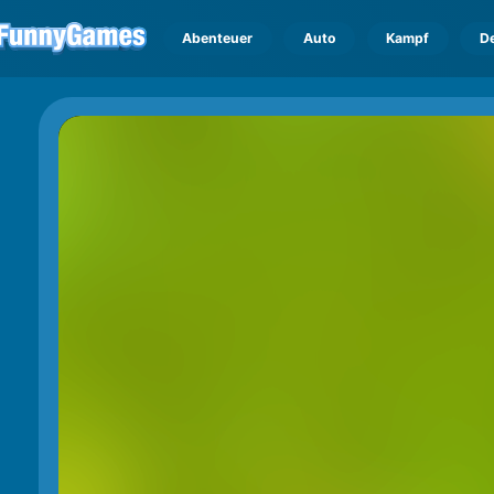
Abenteuer
Auto
Kampf
D