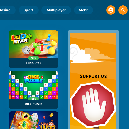
Kasino
Sport
Multiplayer
Mehr
NEU
Ludo Star
NEU
Dice Puzzle