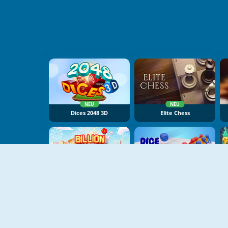
NEU
NEU
Dices 2048 3D
Elite Chess
NEU
Billion Marble
Dice Push