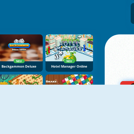
NEU
NEU
Backgammon Deluxe
Hotel Manager Online
Snakes And Ladders 2
Snake And Ladders Game