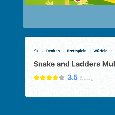
Denken
Brettspiele
Würfeln
Snake and Ladders Mul
3.5
99
Beurteilung