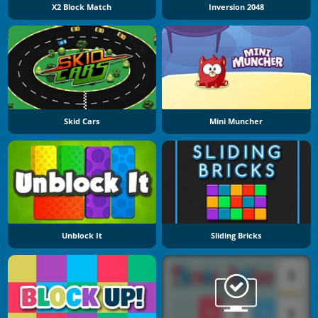
X2 Block Match
Inversion 2048
Skid Cars
Mini Muncher
Unblock It
Sliding Bricks