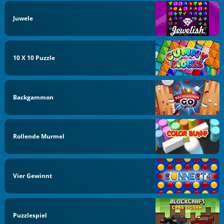
Juwele
10 X 10 Puzzle
Backgammon
Rollende Murmel
Vier Gewinnt
Puzzlespiel