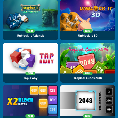
NEU
NEU
Unblock It Atlantis
Unblock It 3D
NEU
NEU
Tap Away
Tropical Cubes 2048
NEU
NEU