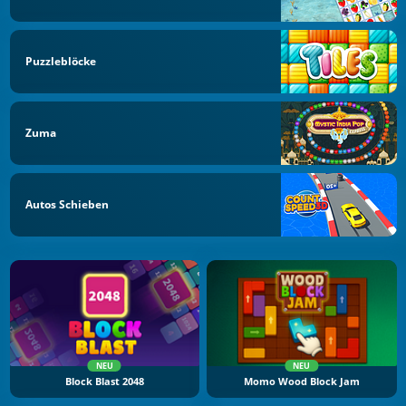
Puzzleblöcke
Zuma
Autos Schieben
NEU
NEU
Block Blast 2048
Momo Wood Block Jam