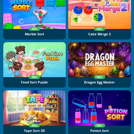
NEU
NEU
Marble Sort
Cake Merge 2
NEU
NEU
Food Sort Puzzle
Dragon Egg Master
NEU
NEU
Tape Sort 3D
Potion Sort