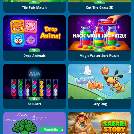
NEU
NEU
Tile Pair Match
Cut The Grass 3D
NEU
NEU
Drop Animals
Magic Water Sort Puzzle
NEU
NEU
Ball Sort
Lazy Dog