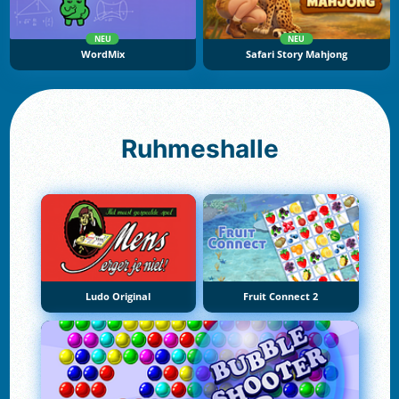
NEU
NEU
WordMix
Safari Story Mahjong
Ruhmeshalle
Ludo Original
Fruit Connect 2