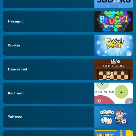
Hexagon
Wörter
Damespiel
Rechnen
Yahtzee