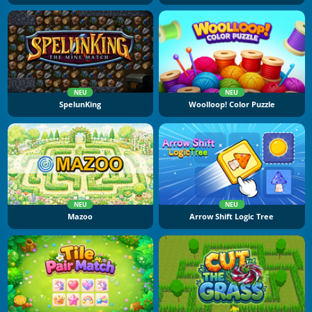
NEU
NEU
SpelunKing
Woolloop! Color Puzzle
NEU
NEU
Mazoo
Arrow Shift Logic Tree