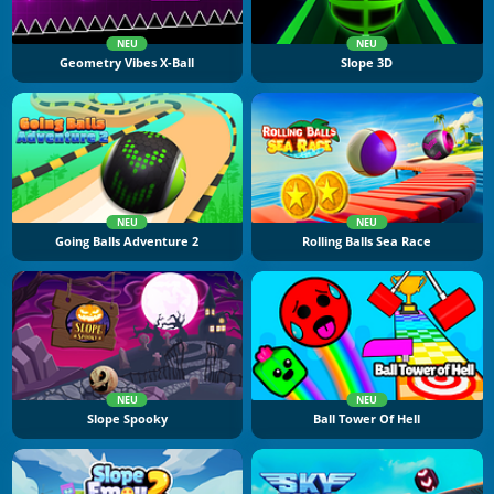
NEU
NEU
Geometry Vibes X-Ball
Slope 3D
NEU
NEU
Going Balls Adventure 2
Rolling Balls Sea Race
NEU
NEU
Slope Spooky
Ball Tower Of Hell