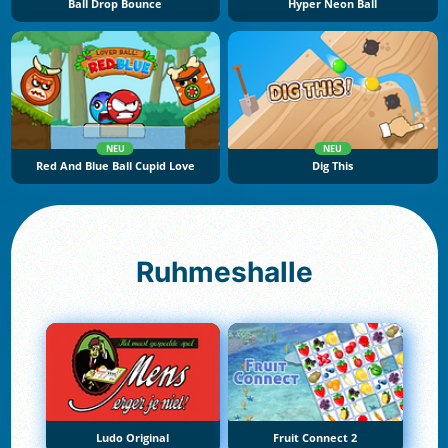
Ball Drop Bounce
Hyper Neon Ball
NEU
NEU
Red And Blue Ball Cupid Love
Dig This
Ruhmeshalle
Ludo Original
Fruit Connect 2