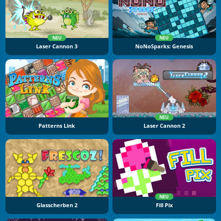
NEU
NEU
Laser Cannon 3
NoNoSparks: Genesis
NEU
Patterns Link
Laser Cannon 2
NEU
Glasscherben 2
Fill Pix