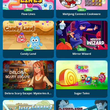
NEU
NEU
Flow Lines
Mahjong Connect Cookware
NEU
NEU
Candy Land
Mirror Wizard
NEU
Delora Scary Escape: Mysteries Adventure
Sugar Tales