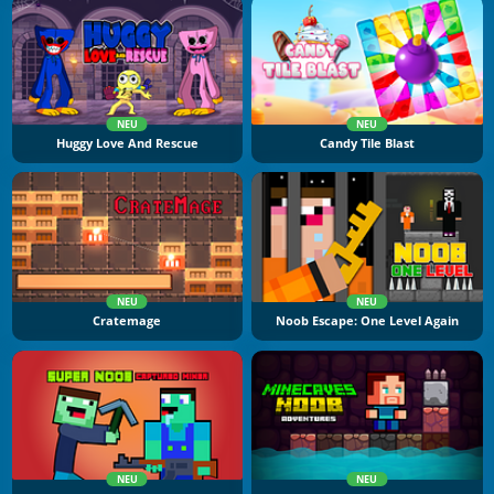
NEU
NEU
Huggy Love And Rescue
Candy Tile Blast
NEU
NEU
Cratemage
Noob Escape: One Level Again
NEU
NEU