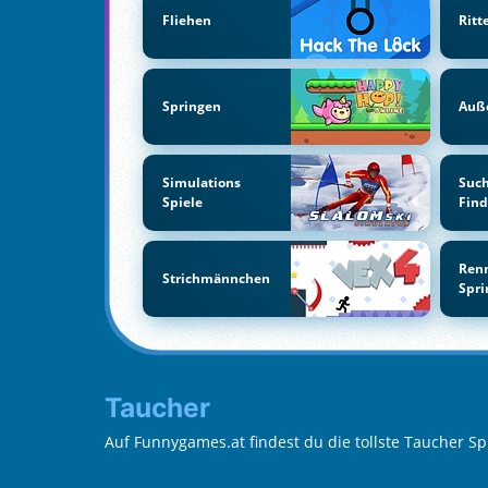
Fliehen
Ritt
Springen
Auße
Simulations
Suc
Spiele
Fin
Ren
Strichmännchen
Spr
Taucher
Auf Funnygames.at findest du die tollste Taucher S