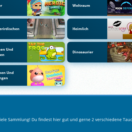
er
Weltraum
rirdischen
Heimlich
hen Und
Dinosaurier
den
nen Und
ingen
piele Sammlung! Du findest hier gut und gerne 2 verschiedene Tauc