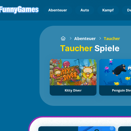
Abenteuer
Auto
Kampf
D
Abenteuer
Taucher
Taucher
Spiele
Kitty Diver
Penguin Di