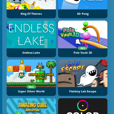
King Of Thieves
Mr Pong
NEU
Endless Lake
Pole Vault 3D
NEU
Super Oliver World
Flakboy Lab Escape