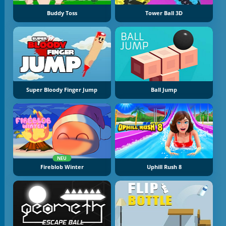
Buddy Toss
Tower Ball 3D
Super Bloody Finger Jump
Ball Jump
NEU
Fireblob Winter
Uphill Rush 8