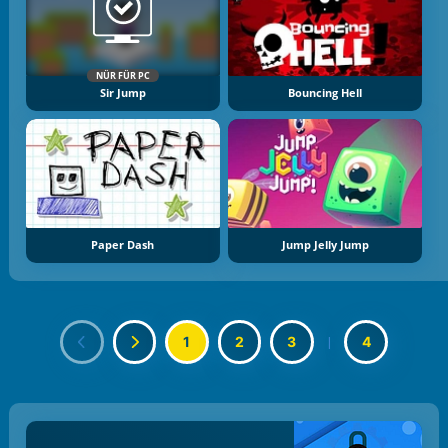
NÜR FÜR PC
Sir Jump
Bouncing Hell
Paper Dash
Jump Jelly Jump
1
2
3
|
4