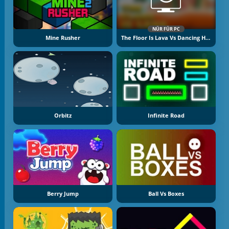
NÜR FÜR PC
Mine Rusher
The Floor Is Lava Vs Dancing Hotdog
Orbitz
Infinite Road
Berry Jump
Ball Vs Boxes