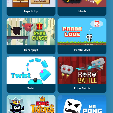
Tape It Up
Igloria
Bärenjagd
Panda Love
Twist
Robo Battle