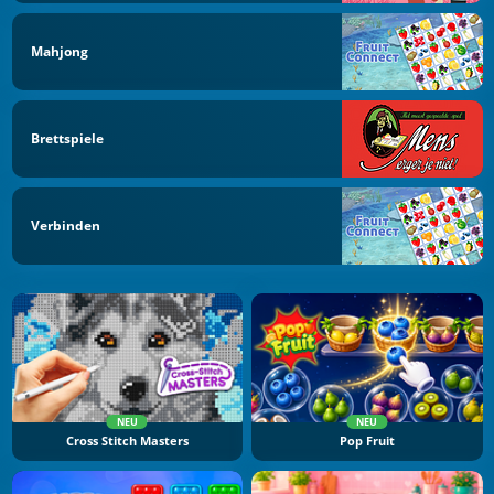
Mahjong
Brettspiele
Verbinden
NEU
NEU
Cross Stitch Masters
Pop Fruit