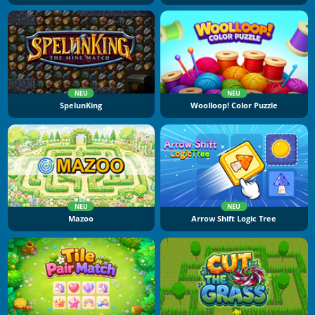
NEU
NEU
SpelunKing
Woolloop! Color Puzzle
NEU
NEU
Mazoo
Arrow Shift Logic Tree