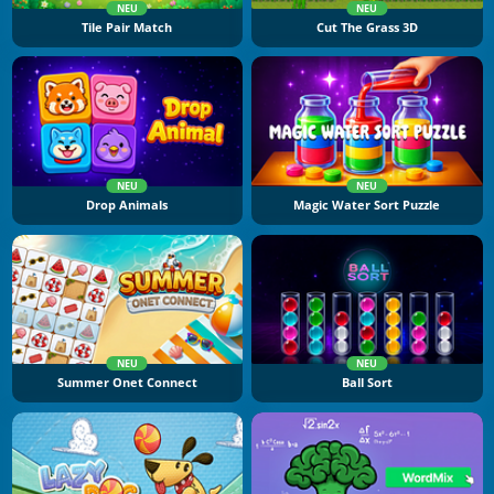
NEU
NEU
Tile Pair Match
Cut The Grass 3D
NEU
NEU
Drop Animals
Magic Water Sort Puzzle
NEU
NEU
Summer Onet Connect
Ball Sort