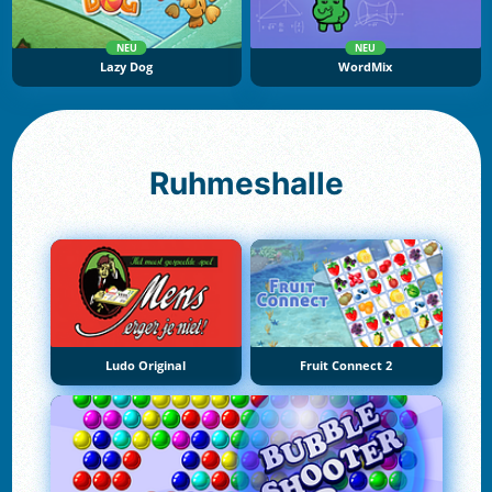
NEU
NEU
Lazy Dog
WordMix
Ruhmeshalle
Ludo Original
Fruit Connect 2