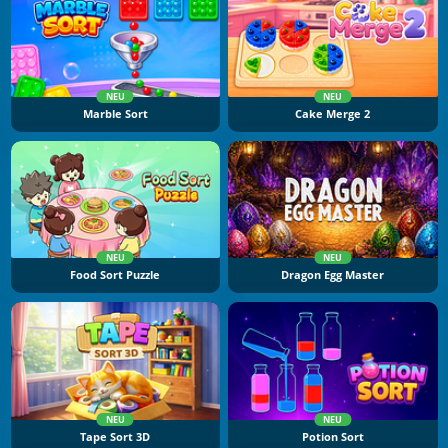
NEU
NEU
Marble Sort
Cake Merge 2
NEU
NEU
Food Sort Puzzle
Dragon Egg Master
NEU
NEU
Tape Sort 3D
Potion Sort