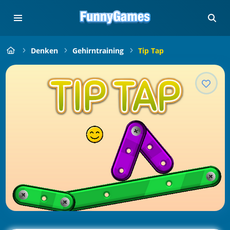
Denken
Gehirntraining
Tip Tap