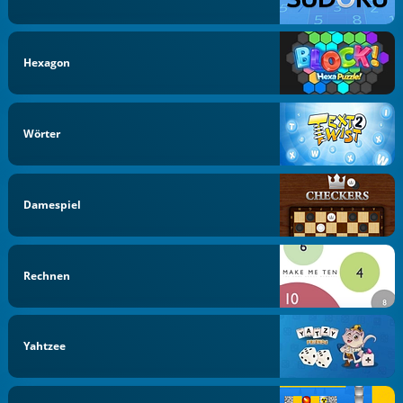
Hexagon
Wörter
Damespiel
Rechnen
Yahtzee