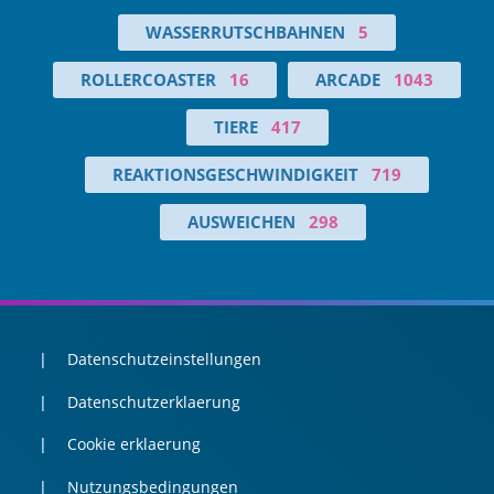
WASSERRUTSCHBAHNEN
5
ROLLERCOASTER
16
ARCADE
1043
TIERE
417
REAKTIONSGESCHWINDIGKEIT
719
AUSWEICHEN
298
Datenschutzeinstellungen
Datenschutzerklaerung
Cookie erklaerung
Nutzungsbedingungen