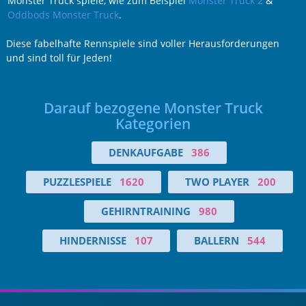
Monster Truck spiele, wie zum Beispiel
Monster Truck 2
&
Oddbods Monster Truck
.
Diese fabelhafte Rennspiele sind voller Herausforderungen
und sind toll für Jeden!
Darauf bezogene Monster Truck
Kategorien
DENKAUFGABE
386
PUZZLESPIELE
1620
TWO PLAYER
200
GEHIRNTRAINING
980
HINDERNISSE
107
BALLERN
544