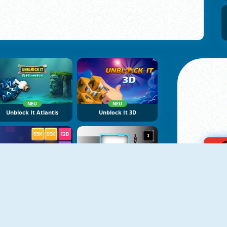
NEU
NEU
Unblock It Atlantis
Unblock It 3D
NEU
NEU
X2 Block Match
Inversion 2048