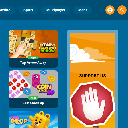
Kasino
Sport
Multiplayer
Mehr
NEU
Tap Arrow Away
NEU
Coin Stack Up