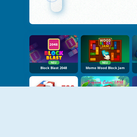
NEU
NEU
Block Blast 2048
Momo Wood Block Jam
NEU
NEU
Tap Away
Tropical Cubes 2048