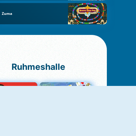
Zuma
Ruhmeshalle
Ludo Original
Fruit Connect 2