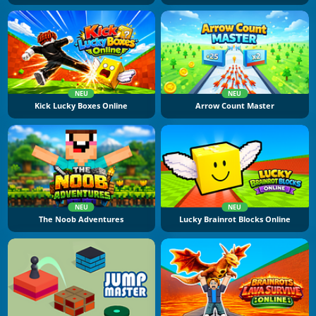
NEU
NEU
Kick Lucky Boxes Online
Arrow Count Master
NEU
NEU
The Noob Adventures
Lucky Brainrot Blocks Online