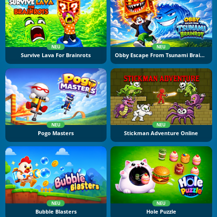
NEU
NEU
Survive Lava For Brainrots
Obby Escape From Tsunami Brainrot
NEU
NEU
Pogo Masters
Stickman Adventure Online
NEU
NEU
Bubble Blasters
Hole Puzzle