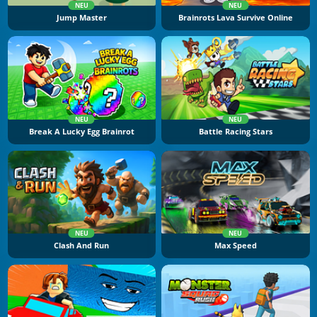
NEU
NEU
Jump Master
Brainrots Lava Survive Online
NEU
NEU
Break A Lucky Egg Brainrot
Battle Racing Stars
NEU
NEU
Clash And Run
Max Speed