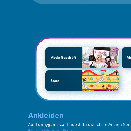
Mode Geschäft
Mo
Bratz
Ankleiden
Auf Funnygames.at findest du die tollste Anzieh Sp
Blondie Wedding Prep
.