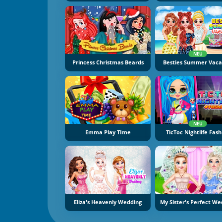
NEU
Princess Christmas Beards
Besties Summer Vaca
NEU
Emma Play TIme
TicToc Nightlife Fash
Eliza's Heavenly Wedding
My Sister's Perfect We