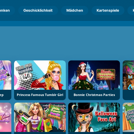
enken
Geschicklichkeit
Mädchen
Kartenspiele
ep
Princess Famous Tumblr Girl
Bonnie Christmas Parties