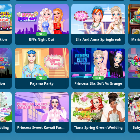
NEU
tion
BFFs Night Out
Ella And Anna Springbreak
Mari
NEU
NEU
ion
Pajama Party
Princess Ella: Soft Vs Grunge
dding
Princess Sweet Kawaii Fashion
Tiana Spring Green Wedding
Baby