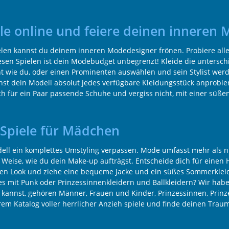
ele online und feiere deinen inneren
elen kannst du deinem inneren Modedesigner frönen. Probiere alle 
diesen Spielen ist dein Modebudget unbegrenzt! Kleide die untersch
eht wie du, oder einen Prominenten auswählen und sein Stylist werd
t dein Modell absolut jedes verfügbare Kleidungsstück anprobiere
ich für ein Paar passende Schuhe und vergiss nicht, mit einer süß
-Spiele für Mädchen
ll ein komplettes Umstyling verpassen. Mode umfasst mehr als nur
d Weise, wie du dein Make-up aufträgst. Entscheide dich für eine
en Look und ziehe eine bequeme Jacke und ein süßes Sommerkleid
 mit Punk oder Prinzessinnenkleidern und Ballkleidern? Wir haben 
 kannst, gehören Männer, Frauen und Kinder, Prinzessinnen, Prin
em Katalog voller herrlicher Anzieh spiele und finde deinen Traum