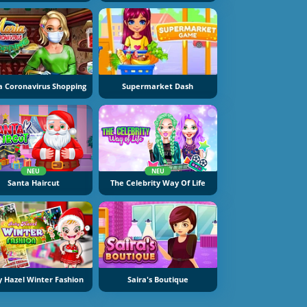
a Coronavirus Shopping
Supermarket Dash
NEU
NEU
Santa Haircut
The Celebrity Way Of Life
 Hazel Winter Fashion
Saira's Boutique