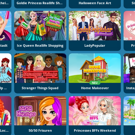
Prinzessen Vs. Berühmtheiten Modewettbewerb
Goldie Princess Reallife Shopping
Halloween Face Art
S
Stadt
Ice Queen Reallife Shopping
LadyPopular
Pr
NEU
Late For School Dress Up Game
Stranger Things Squad
Home Makeover
Princess Back 2 School Lockers
50/50 Frisuren
Princesses BFFs Weekend