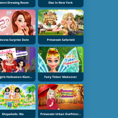
isters Dressing Room
Elsa In New York
incess Surprise Date
Prinzessin Safaristil
Instagirls Halloween Klamotten
Fairy Tinker Makeover
Shopaholic: Rio
Prinzessin Urban Outfitters Herbst