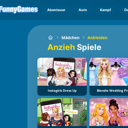
Abenteuer
Auto
Kampf
D
Mädchen
Ankleiden
Anzieh
Spiele
Instagirls Dress Up
Blondie Wedding Pr