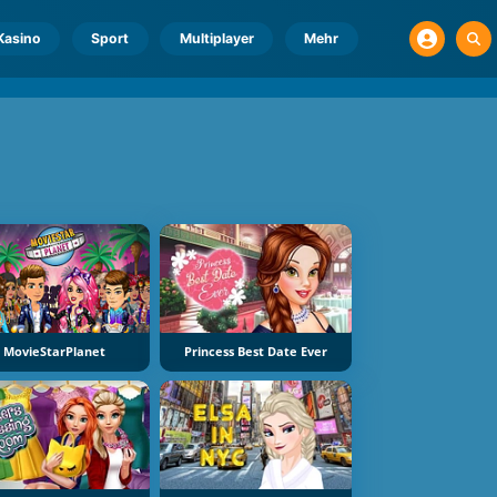
Kasino
Sport
Multiplayer
Mehr
MovieStarPlanet
Princess Best Date Ever