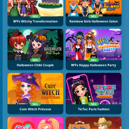
NEU
NEU
BFFs Witchy Transformation
Rainbow Girls Halloween Salon
NEU
NEU
Halloween Chibi Couple
BFFs Happy Halloween Party
NEU
NEU
Cute Witch Princess
TicToc Paris Fashion