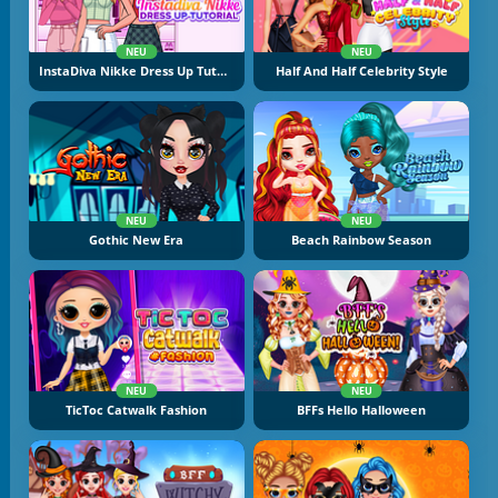
NEU
NEU
InstaDiva Nikke Dress Up Tutorial
Half And Half Celebrity Style
NEU
NEU
Gothic New Era
Beach Rainbow Season
NEU
NEU
TicToc Catwalk Fashion
BFFs Hello Halloween