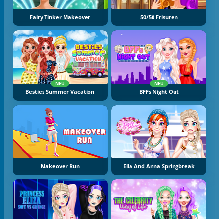
Fairy Tinker Makeover
50/50 Frisuren
NEU
NEU
Besties Summer Vacation
BFFs Night Out
Makeover Run
Ella And Anna Springbreak