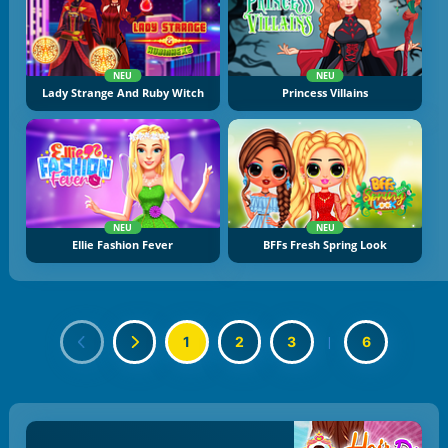
NEU
NEU
Lady Strange And Ruby Witch
Princess Villains
NEU
NEU
Ellie Fashion Fever
BFFs Fresh Spring Look
1
2
3
|
6