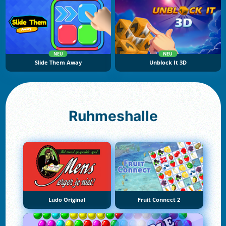
NEU
NEU
Slide Them Away
Unblock It 3D
Ruhmeshalle
Ludo Original
Fruit Connect 2