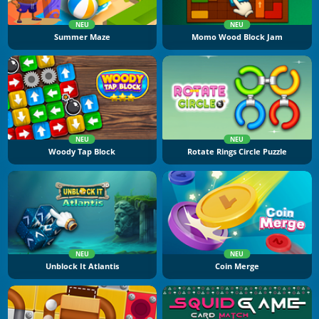
NEU
NEU
Summer Maze
Momo Wood Block Jam
NEU
NEU
Woody Tap Block
Rotate Rings Circle Puzzle
NEU
NEU
Unblock It Atlantis
Coin Merge