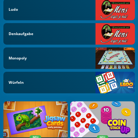
Ludo
Denkaufgabe
Monopoly
Würfeln
NEU
NEU