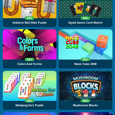
NEU
NEU
Unblock Ball Slide Puzzle
Squid Game Card Match
NEU
NEU
Colors And Forms
Maze Cube 2048
NEU
NEU
Mahjong Sort Puzzle
Mushroom Blocks