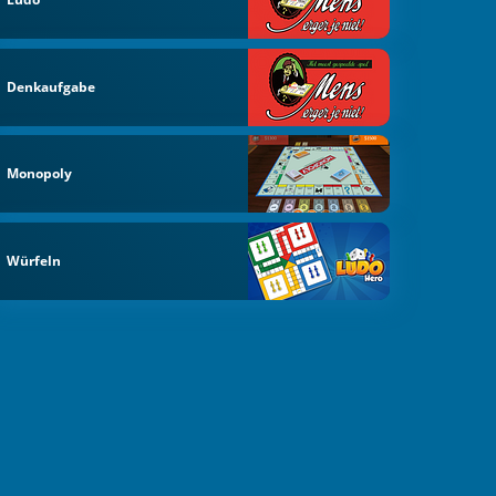
Denkaufgabe
Monopoly
Würfeln