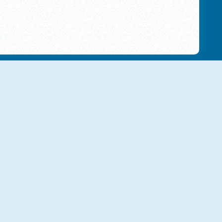
NEU
NEU
Cube Drop Puzzle
Gal Sliding Puzzle
NEU
NEU
Summer Maze
Momo Wood Block Jam