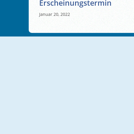
Erscheinungstermin
Januar 20, 2022
NEU
NEU
Jigsaw Cards: Daily Puzzles
Coin Stack Up
NEU
NEU
Block Puzzle: Slide Block Jam
Block Blast 2048