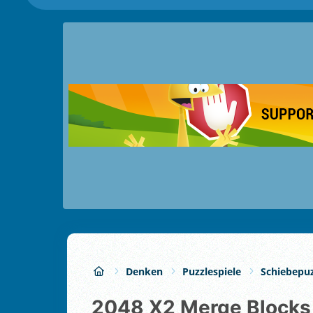
Denken
Puzzlespiele
Schiebepuz
2048 X2 Merge Blocks