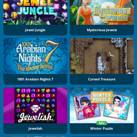
Jewel Jungle
Mysterious Jewels
1001 Arabian Nights 7
Cursed Treasure
NEU
Jewelish
Winter Puzzle