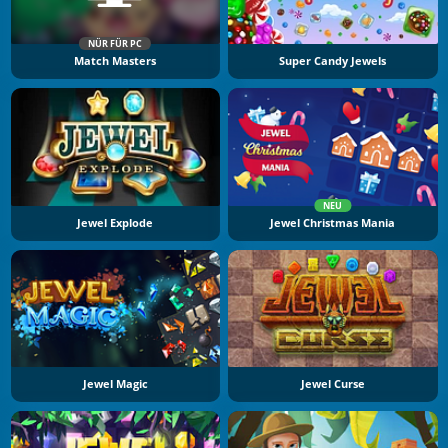
NÜR FÜR PC
Match Masters
Super Candy Jewels
NEU
Jewel Explode
Jewel Christmas Mania
Jewel Magic
Jewel Curse