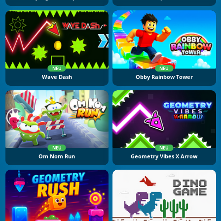
NEU
NEU
Wave Dash
Obby Rainbow Tower
NEU
NEU
Om Nom Run
Geometry Vibes X Arrow