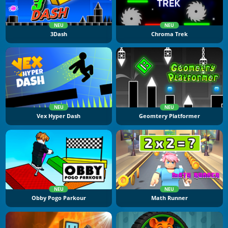
NEU
NEU
3Dash
Chroma Trek
NEU
NEU
Vex Hyper Dash
Geomtery Platformer
NEU
NEU
Obby Pogo Parkour
Math Runner