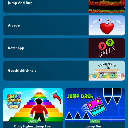
Jump And Run
Arcade
Ketchapp
Geschicklichkeit
NEU
NEU
Obby Highest Jump Ever
Jump Dash