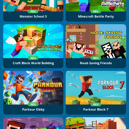
NEU
NEU
Monster School 3
Minecraft Battle Party
NEU
NEU
Craft Block World Building
Noob Saving Friends
NEU
NEU
Parkour Obby
Parkour Block 7