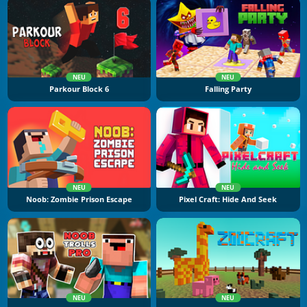
NEU
NEU
Parkour Block 6
Falling Party
NEU
NEU
Noob: Zombie Prison Escape
Pixel Craft: Hide And Seek
NEU
NEU