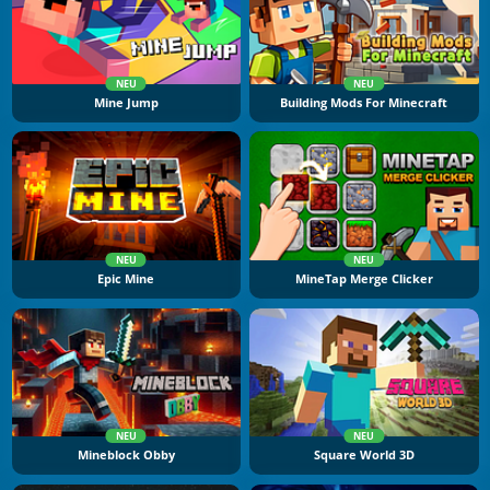
NEU
NEU
Mine Jump
Building Mods For Minecraft
NEU
NEU
Epic Mine
MineTap Merge Clicker
NEU
NEU
Mineblock Obby
Square World 3D