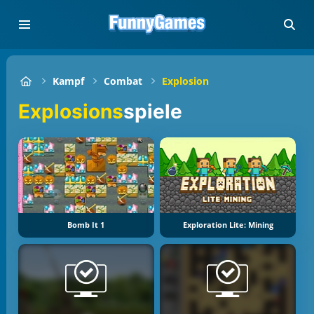
Kampf
Combat
Explosion
Explosions
spiele
Bomb It 1
Exploration Lite: Mining