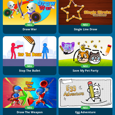
NEU
NEU
Draw War
Single Line Draw
NEU
NEU
Stop The Bullet
Save My Pet Party
NEU
NEU
Draw The Weapon
Egg Adventure