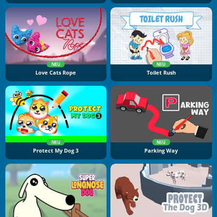
NEU
NEU
Love Cats Rope
Toilet Rush
NEU
NEU
Protect My Dog 3
Parking Way