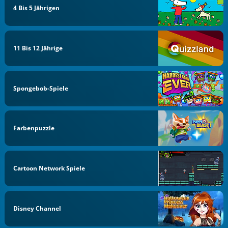
4 Bis 5 Jährigen
11 Bis 12 Jährige
Spongebob-Spiele
Farbenpuzzle
Cartoon Network Spiele
Disney Channel