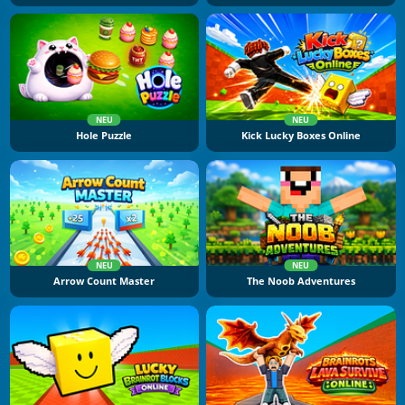
NEU
NEU
Hole Puzzle
Kick Lucky Boxes Online
NEU
NEU
Arrow Count Master
The Noob Adventures