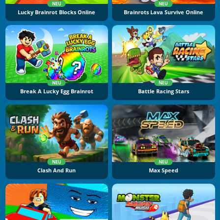
NEU
NEU
Lucky Brainrot Blocks Online
Brainrots Lava Survive Online
NEU
NEU
Break A Lucky Egg Brainrot
Battle Racing Stars
NEU
NEU
Clash And Run
Max Speed