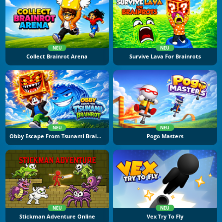
NEU
NEU
Collect Brainrot Arena
Survive Lava For Brainrots
NEU
NEU
Obby Escape From Tsunami Brainrot
Pogo Masters
NEU
NEU
Stickman Adventure Online
Vex Try To Fly