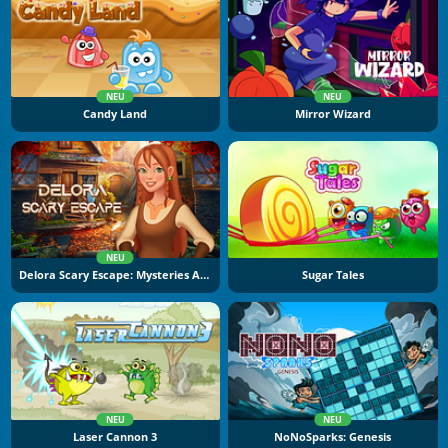
NEU
NEU
Candy Land
Mirror Wizard
NEU
Delora Scary Escape: Mysteries Adventure
Sugar Tales
NEU
NEU
Laser Cannon 3
NoNoSparks: Genesis