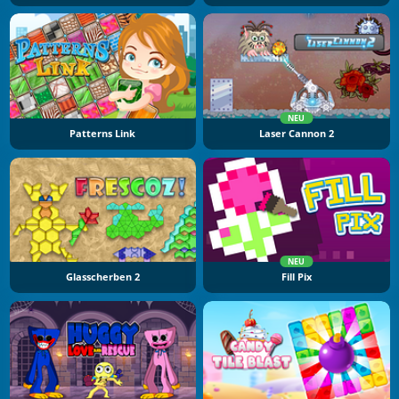
NEU
Patterns Link
Laser Cannon 2
NEU
Glasscherben 2
Fill Pix