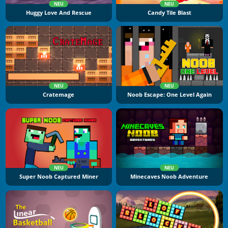
NEU
NEU
Huggy Love And Rescue
Candy Tile Blast
NEU
NEU
Cratemage
Noob Escape: One Level Again
NEU
NEU
Super Noob Captured Miner
Minecaves Noob Adventure