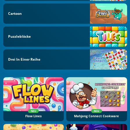
Cartoon
Puzzleblöcke
Drei In Einer Reihe
NEU
NEU
Flow Lines
Mahjong Connect Cookware