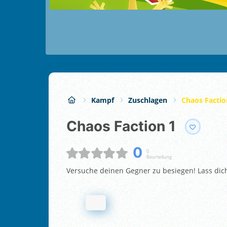
Kampf
Zuschlagen
Chaos Factio
Chaos Faction 1
0
0
Beurteilung
Versuche deinen Gegner zu besiegen! Lass dic