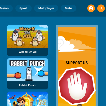
Kasino
Sport
Multiplayer
Mehr
Whack Em All
Rabbit Punch