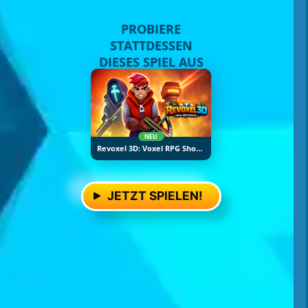
PROBIERE
STATTDESSEN
DIESES SPIEL AUS
NEU
Revoxel 3D: Voxel RPG Shooter
JETZT SPIELEN!