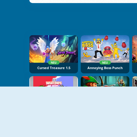
NEU
NEU
Cursed Treasure 1.5
Annoying Boss Punch
NEU
NEU
Who Dies Last
Robin Hood Archer