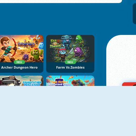
NEU
NEU
Archer Dungeon Hero
Farm Vs Zombies
NEU
NEU
Grandfather Road Chase: Realistic Shooter
Tank Strike: Wasteland Rogue