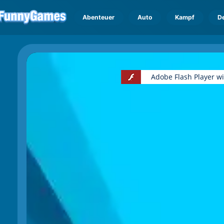
Abenteuer
Auto
Kampf
D
Adobe Flash Player w