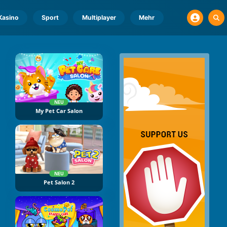
Kasino
Sport
Multiplayer
Mehr
NEU
My Pet Car Salon
NEU
Pet Salon 2