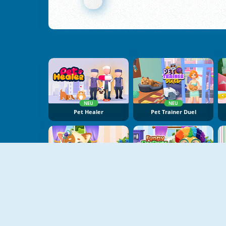
NEU
NEU
Pet Healer
Pet Trainer Duel
NEU
NEU
Funny Kitty Care
Funny Puppy Care