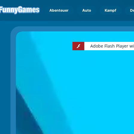
Abenteuer
Auto
Kampf
D
Adobe Flash Player w