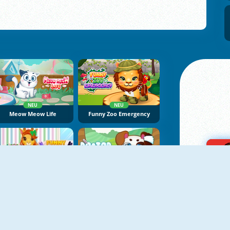
NEU
NEU
Meow Meow Life
Funny Zoo Emergency
Funny Pet Haircut
Doctor Pets