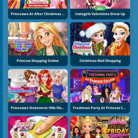
NEU
Princesses At After Christmas Sale
Instagirls Valentines Dress Up
Princess Shopping Online
Christmas Mall Shopping
Princesses Statement Hills Obsession
Freshman Party At Princess College