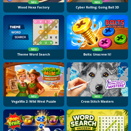
NEU
NEU
Wood Hexa Factory
Cyber Rolling: Going Ball 3D
NEU
NEU
Theme Word Search
Bolts: Unscrew It!
NEU
NEU
VegaMix 2: Wild West Puzzle
Cross Stitch Masters