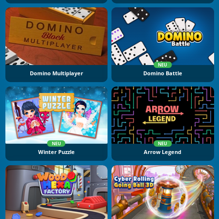
NEU
Domino Multiplayer
Domino Battle
NEU
NEU
Winter Puzzle
Arrow Legend