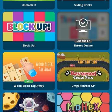
Unblock It
Sliding Bricks
NÜR FÜR PC
Block Up!
Threes Online
NEU
Wood Block Tap Away
Umgekehrter GP