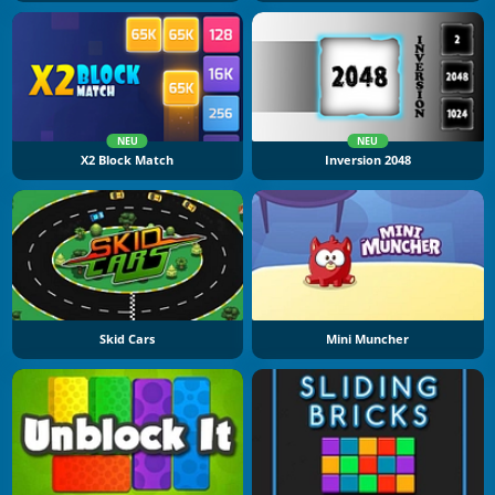
NEU
NEU
X2 Block Match
Inversion 2048
Skid Cars
Mini Muncher