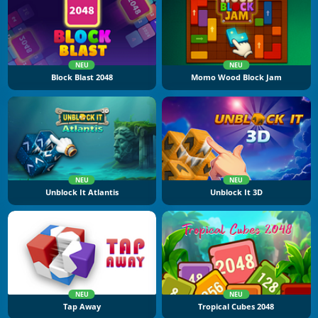
NEU
NEU
Block Blast 2048
Momo Wood Block Jam
NEU
NEU
Unblock It Atlantis
Unblock It 3D
NEU
NEU
Tap Away
Tropical Cubes 2048