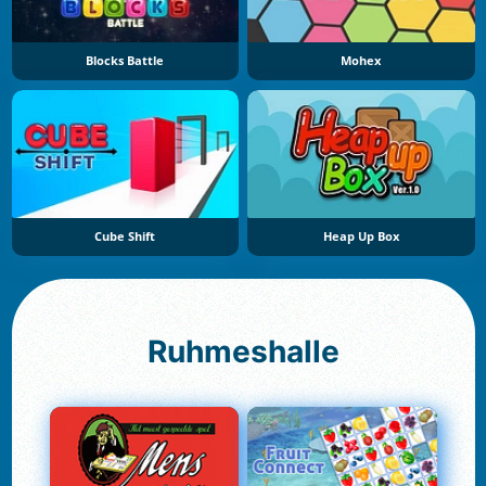
Blocks Battle
Mohex
Cube Shift
Heap Up Box
Ruhmeshalle