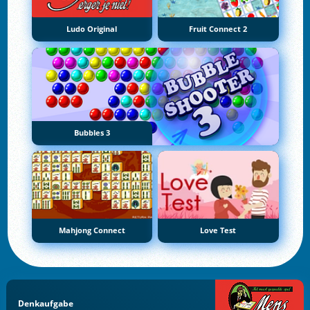
Ludo Original
Fruit Connect 2
Bubbles 3
Mahjong Connect
Love Test
Denkaufgabe