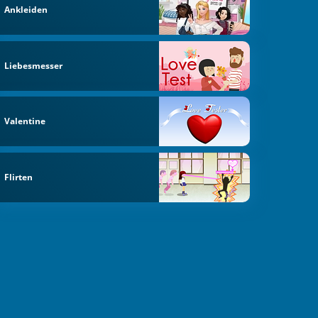
Ankleiden
Liebesmesser
Valentine
Flirten