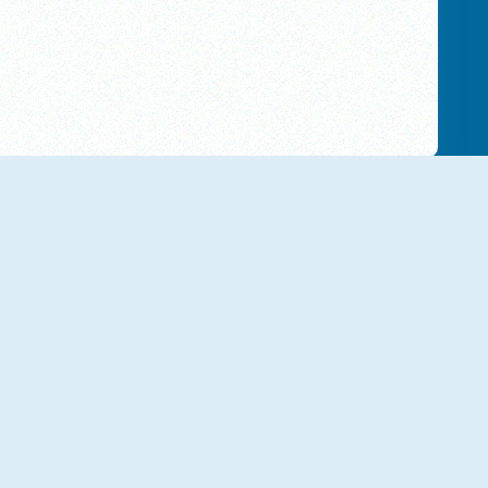
NEU
NEU
Valentines Love Link
Cupid's Story: Love Archer Bow
NEU
NEU
Love Archer
Venetian Love Affair