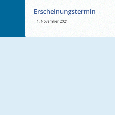
Erscheinungstermin
November 2021
NEU
Blondie Wedding Prep
Mojicon Love Connect
NEU
NEU
Ellie And Ben Christmas Eve
Love Tile Trio