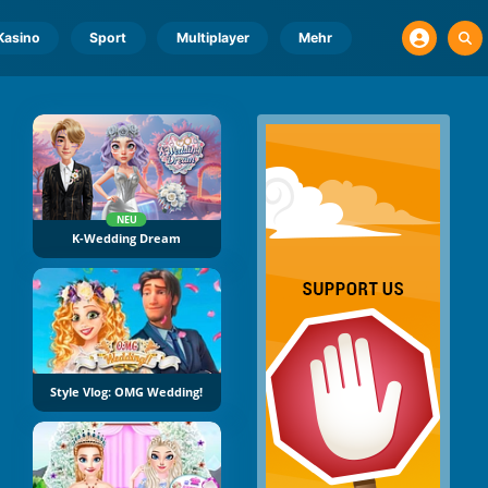
Kasino
Sport
Multiplayer
Mehr
NEU
K-Wedding Dream
Style Vlog: OMG Wedding!