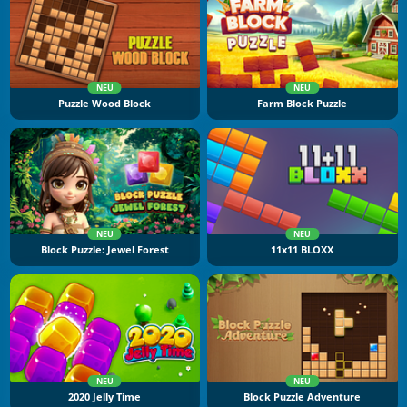
NEU
NEU
Puzzle Wood Block
Farm Block Puzzle
NEU
NEU
Block Puzzle: Jewel Forest
11x11 BLOXX
NEU
NEU
2020 Jelly Time
Block Puzzle Adventure