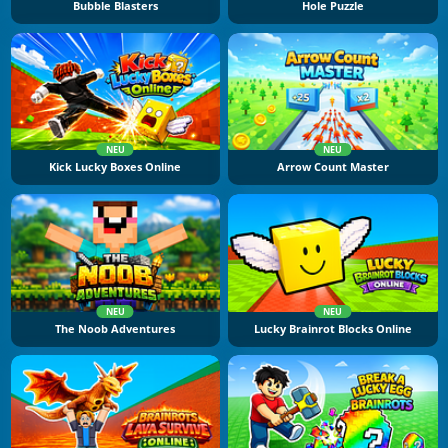
Bubble Blasters
Hole Puzzle
NEU
NEU
Kick Lucky Boxes Online
Arrow Count Master
NEU
NEU
The Noob Adventures
Lucky Brainrot Blocks Online