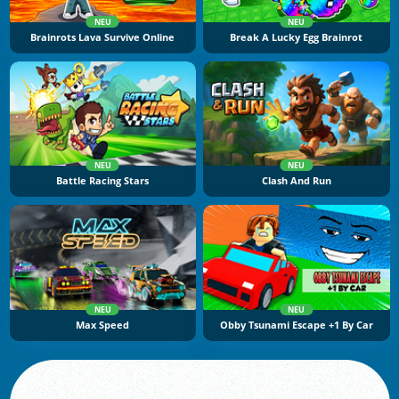
NEU
NEU
Brainrots Lava Survive Online
Break A Lucky Egg Brainrot
NEU
NEU
Battle Racing Stars
Clash And Run
NEU
NEU
Max Speed
Obby Tsunami Escape +1 By Car