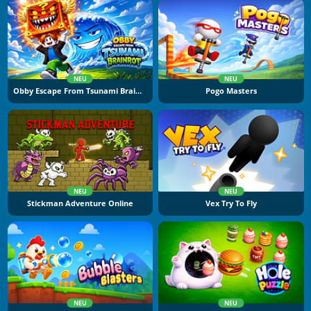
NEU
NEU
Obby Escape From Tsunami Brainrot
Pogo Masters
NEU
NEU
Stickman Adventure Online
Vex Try To Fly
NEU
NEU