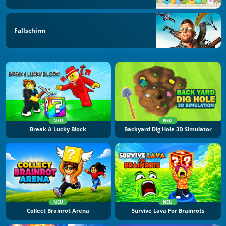
Fallschirm
NEU
NEU
Break A Lucky Block
Backyard Dig Hole 3D Simulator
NEU
NEU
Collect Brainrot Arena
Survive Lava For Brainrots