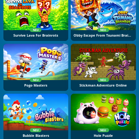
NEU
NEU
Survive Lava For Brainrots
Obby Escape From Tsunami Brainrot
NEU
NEU
Pogo Masters
Stickman Adventure Online
NEU
NEU
Bubble Blasters
Hole Puzzle