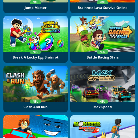
NEU
NEU
Jump Master
Brainrots Lava Survive Online
NEU
NEU
Break A Lucky Egg Brainrot
Battle Racing Stars
NEU
NEU
Clash And Run
Max Speed