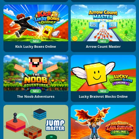
NEU
NEU
Kick Lucky Boxes Online
Arrow Count Master
NEU
NEU
The Noob Adventures
Lucky Brainrot Blocks Online