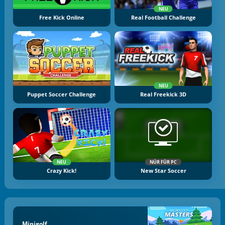
NEU
Free Kick Online
Real Football Challenge
NEU
Puppet Soccer Challenge
Real Freekick 3D
NEU
NÜR FÜR PC
Crazy Kick!
New Star Soccer
Minigolf