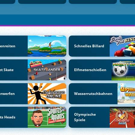
enreiten
Schnelles Billard
et Skate
Elfmeterschießen
erwerfen
Wasserrutschbahnen
Olympische
ts Heads
Spiele