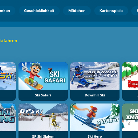
enken
Geschicklichkeit
Mädchen
Kartenspiele
kifahren
Ski Safari
Downhill Ski
GP Ski Slalom
Ski Hero