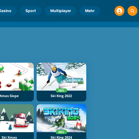
Kasino
Sport
Multiplayer
Mehr
NEU
Xmas Slope
Ski King 2022
NEU
Ski Xmas
Ski King 2024