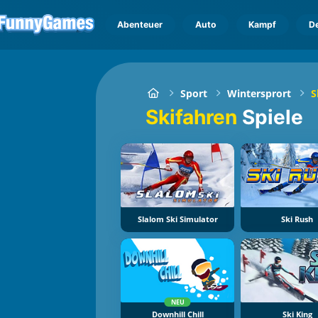
Abenteuer
Auto
Kampf
D
Sport
Wintersprort
S
Skifahren
Spiele
Slalom Ski Simulator
Ski Rush
NEU
Downhill Chill
Ski King