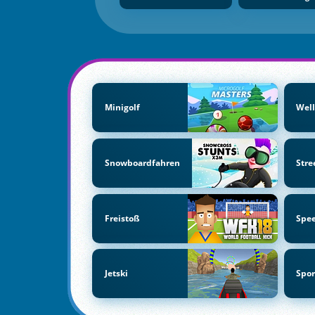
Minigolf
Well
Snowboardfahren
Stre
Freistoß
Spe
Jetski
Spor