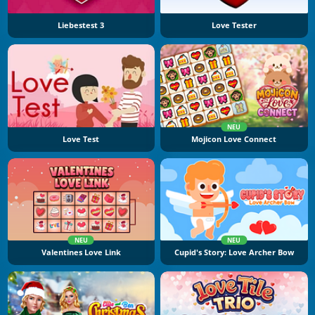
Liebestest 3
Love Tester
NEU
Love Test
Mojicon Love Connect
NEU
NEU
Valentines Love Link
Cupid's Story: Love Archer Bow