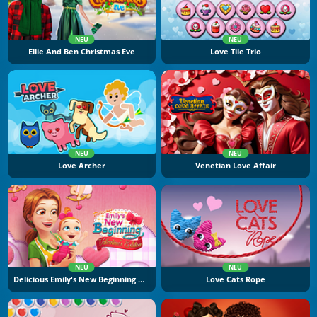
NEU
NEU
Ellie And Ben Christmas Eve
Love Tile Trio
NEU
NEU
Love Archer
Venetian Love Affair
NEU
NEU
Delicious Emily's New Beginning Valentine's Edition
Love Cats Rope