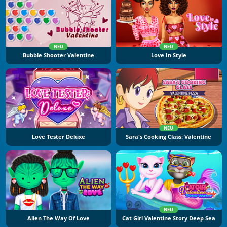
NEU
NEU
Bubble Shooter Valentine
Love In Style
NEU
Love Tester Deluxe
Sara's Cooking Class: Valentine
NEU
Alien The Way Of Love
Cat Girl Valentine Story Deep Sea