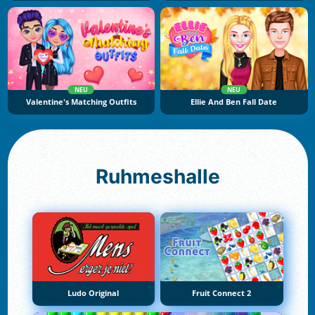
NEU
NEU
Valentine's Matching Outfits
Ellie And Ben Fall Date
Ruhmeshalle
Ludo Original
Fruit Connect 2