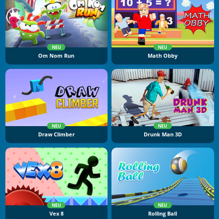
NEU
NEU
Om Nom Run
Math Obby
NEU
NEU
Draw Climber
Drunk Man 3D
NEU
NEU
Vex 8
Rolling Ball