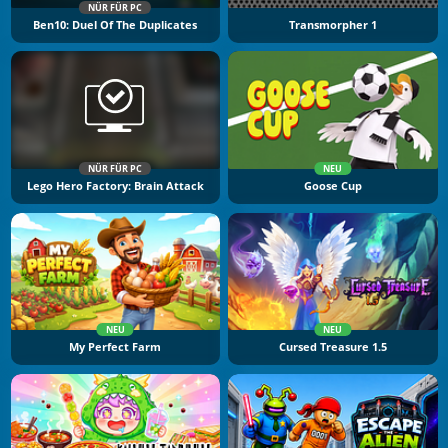
NÜR FÜR PC
Ben10: Duel Of The Duplicates
Transmorpher 1
NÜR FÜR PC
NEU
Lego Hero Factory: Brain Attack
Goose Cup
NEU
NEU
My Perfect Farm
Cursed Treasure 1.5