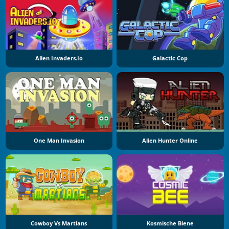
Alien Invaders.io
Galactic Cop
One Man Invasion
Alien Hunter Online
Cowboy Vs Martians
Kosmische Biene