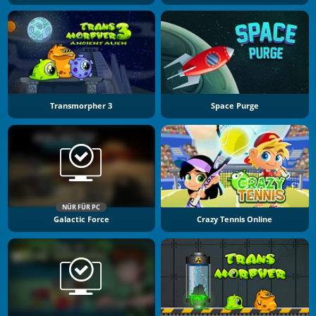
Transmorpher 3
Space Purge
NÜR FÜR PC
Galactic Force
Crazy Tennis Online