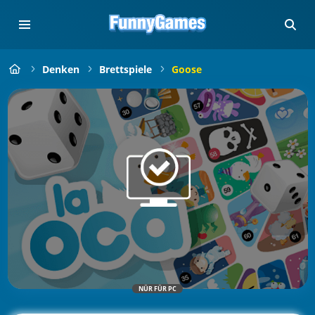
Denken
Brettspiele
Goose
NÜR FÜR PC