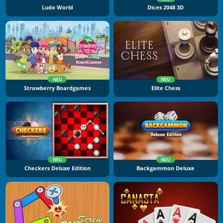
Ludo World
Dices 2048 3D
NEU
NEU
Strawberry Boardgames
Elite Chess
NEU
NEU
Checkers Deluxe Edition
Backgammon Deluxe