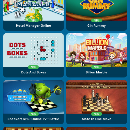
NEU
NEU
Hotel Manager Online
Gin Rummy
NEU
NEU
Dots And Boxes
Billion Marble
NEU
NEU
Checkers RPG: Online PvP Battle
Mate In One Move