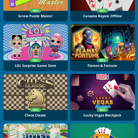
NEU
NEU
Screw Puzzle Master
Canasta Royale Offline
NEU
NEU
LOL Surprise Game Zone
Flames & Fortune
NEU
NEU
Chess Classic
Lucky Vegas Blackjack