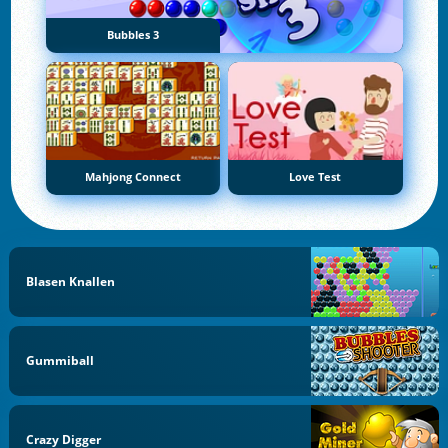
Bubbles 3
Mahjong Connect
Love Test
Blasen Knallen
Gummiball
Crazy Digger