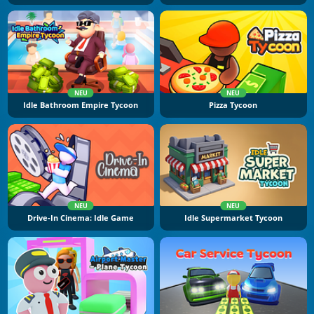
NEU
NEU
Idle Bathroom Empire Tycoon
Pizza Tycoon
NEU
NEU
Drive-In Cinema: Idle Game
Idle Supermarket Tycoon