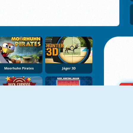
Moorhuhn Pirates
Jäger 3D
Duck Carnival Shoot
Deer Hunting Jigsaw