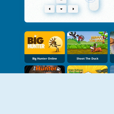
Big Hunter Online
Shoot The Duck
NEU
The Hunter
Army Defence Dino Shoot