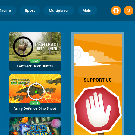
Kasino
Sport
Multiplayer
Mehr
NEU
Contract Deer Hunter
NEU
Army Defence Dino Shoot