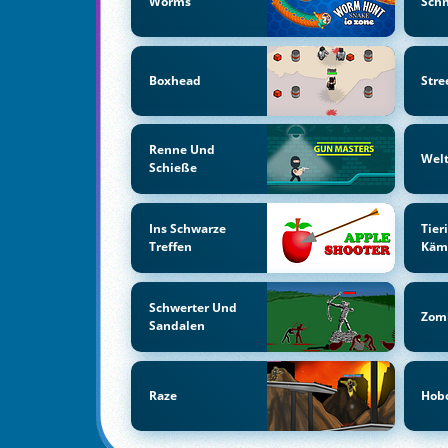
Worms
Schn
Boxhead
Stre
Renne Und
Welt
Schieße
Ins Schwarze
Tier
Treffen
Käm
Schwerter Und
Zom
Sandalen
Raze
Hob