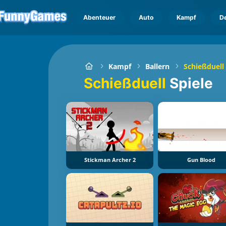
Abenteuer
Auto
Kampf
D
Kampf
Ballern
Schießduell
Schießduell
Spiele
Stickman Archer 2
Gun Blood