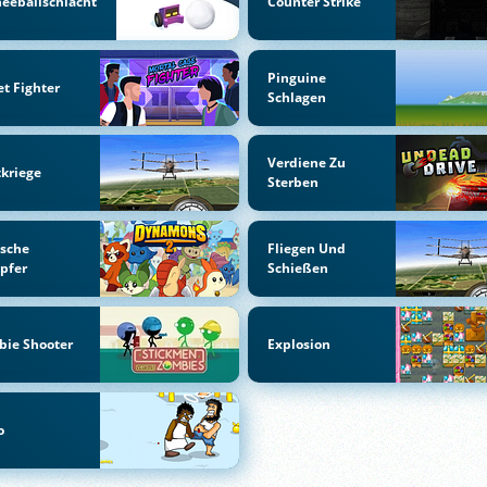
eeballschlacht
Counter Strike
Pinguine
et Fighter
Schlagen
Verdiene Zu
kriege
Sterben
ische
Fliegen Und
pfer
Schießen
bie Shooter
Explosion
o