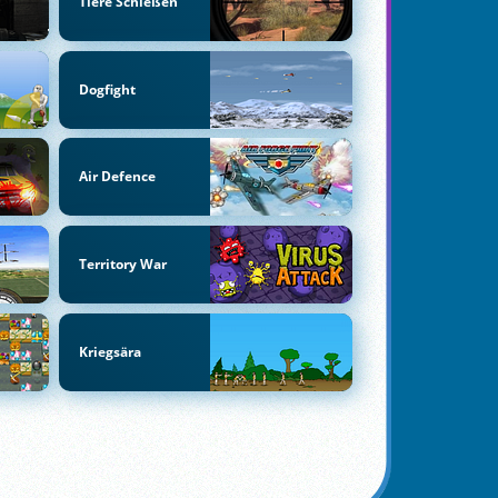
Tiere Schießen
Dogfight
Air Defence
Territory War
Kriegsära