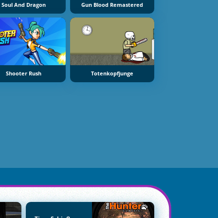
Soul And Dragon
Gun Blood Remastered
Shooter Rush
Totenkopfjunge