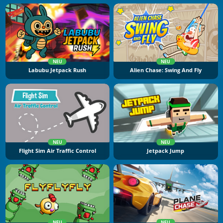
NEU
NEU
Labubu Jetpack Rush
Alien Chase: Swing And Fly
NEU
NEU
Flight Sim Air Traffic Control
Jetpack Jump
NEU
NEU