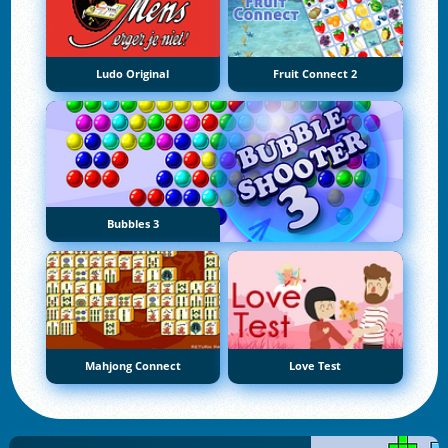
Ludo Original
Fruit Connect 2
Bubbles 3
Mahjong Connect
Love Test