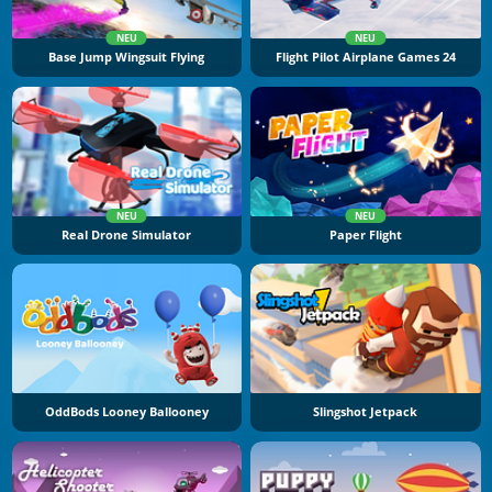
NEU
NEU
Base Jump Wingsuit Flying
Flight Pilot Airplane Games 24
NEU
NEU
Real Drone Simulator
Paper Flight
OddBods Looney Ballooney
Slingshot Jetpack