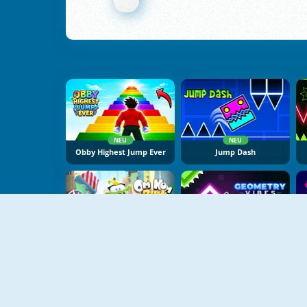
NEU
NEU
Obby Highest Jump Ever
Jump Dash
NEU
NEU
Om Nom Run
Geometry Vibes X Arrow