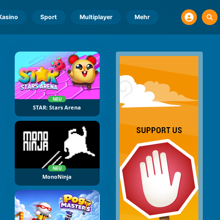
Kasino
Sport
Multiplayer
Mehr
NEU
STAR: Stars Arena
NEU
MonoNinja