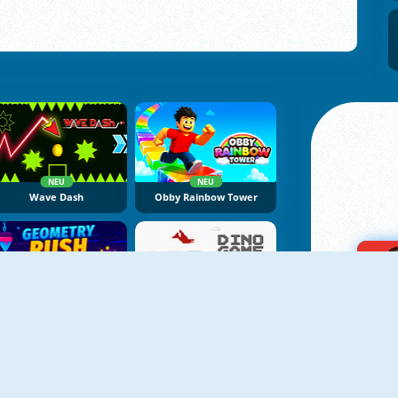
NEU
NEU
Wave Dash
Obby Rainbow Tower
NEU
NEU
Geometry Rush Online
Dino Game Online