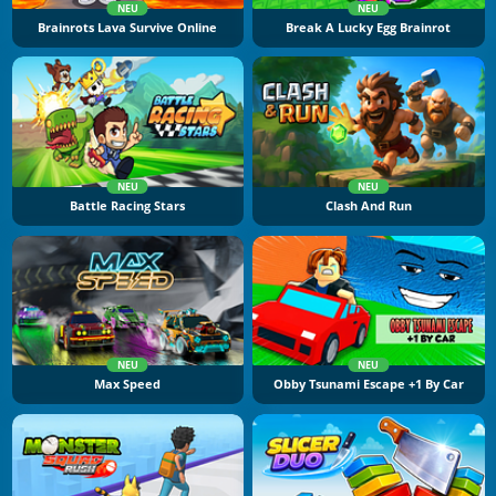
NEU
NEU
Brainrots Lava Survive Online
Break A Lucky Egg Brainrot
NEU
NEU
Battle Racing Stars
Clash And Run
NEU
NEU
Max Speed
Obby Tsunami Escape +1 By Car