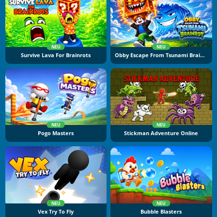
NEU
NEU
Survive Lava For Brainrots
Obby Escape From Tsunami Brainrot
NEU
NEU
Pogo Masters
Stickman Adventure Online
NEU
NEU
Vex Try To Fly
Bubble Blasters