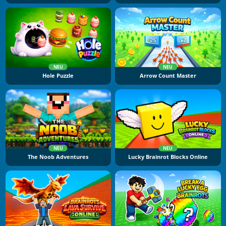
NEU
NEU
Hole Puzzle
Arrow Count Master
NEU
NEU
The Noob Adventures
Lucky Brainrot Blocks Online