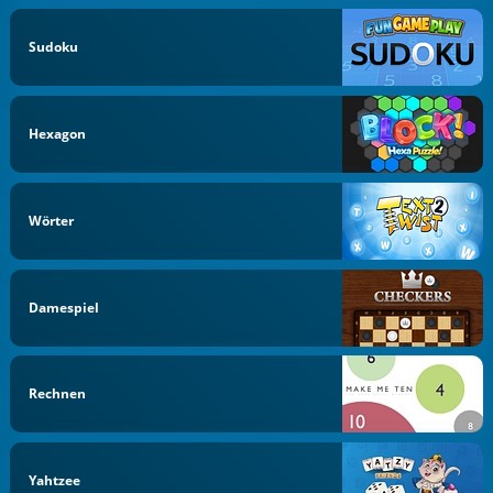
Sudoku
Hexagon
Wörter
Damespiel
Rechnen
Yahtzee