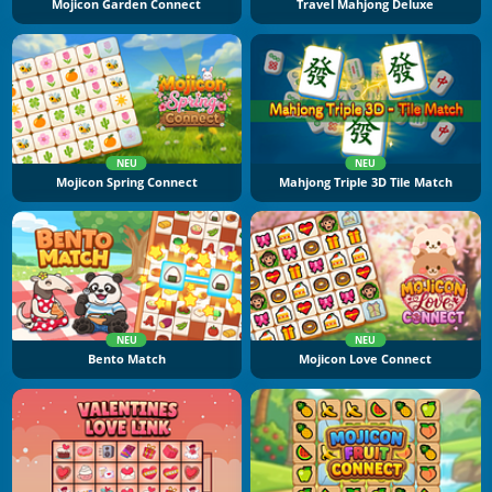
Mojicon Garden Connect
Travel Mahjong Deluxe
NEU
NEU
Mojicon Spring Connect
Mahjong Triple 3D Tile Match
NEU
NEU
Bento Match
Mojicon Love Connect