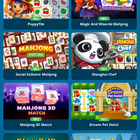
NEU
NEU
PoppyTile
Magic And Wizards Mahjong
NEU
NEU
Social Solitaire Mahjong
Shanghai Chef
NEU
NEU
Mahjong 3D Match
Dream Pet Hotel