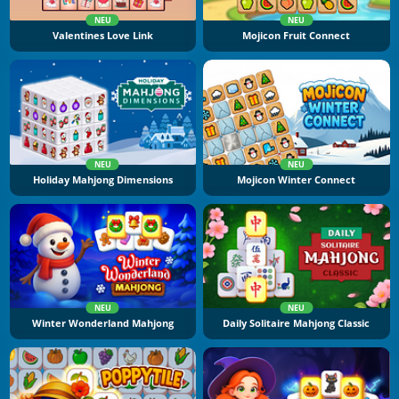
NEU
NEU
Valentines Love Link
Mojicon Fruit Connect
NEU
NEU
Holiday Mahjong Dimensions
Mojicon Winter Connect
NEU
NEU
Winter Wonderland Mahjong
Daily Solitaire Mahjong Classic