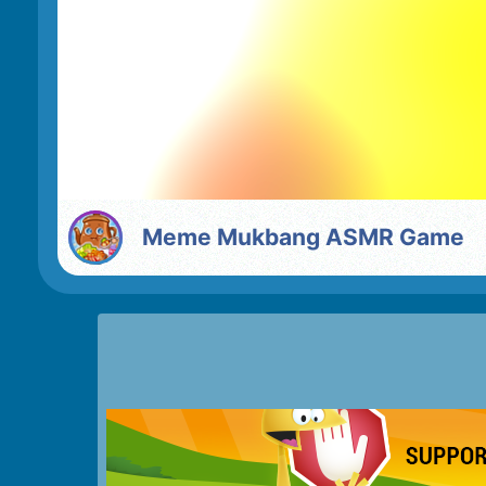
Meme Mukbang ASMR Game