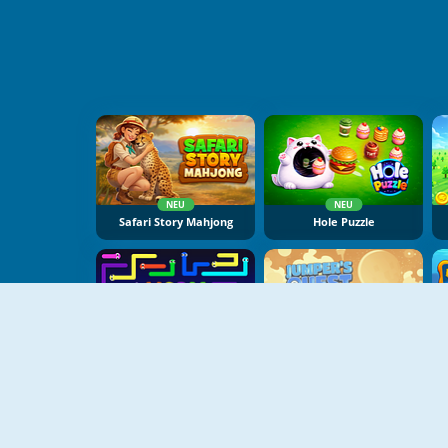
NEU
NEU
Safari Story Mahjong
Hole Puzzle
NEU
NEU
Worm Escape
Jumper's Quest