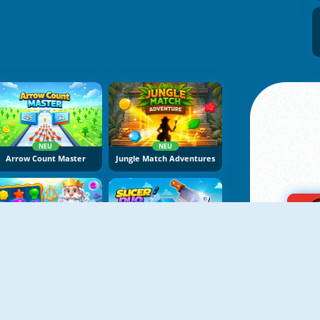
NEU
NEU
Arrow Count Master
Jungle Match Adventures
NEU
NEU
Fish Story 4
Slicer Duo