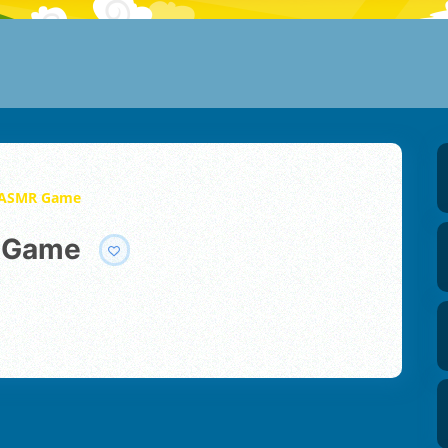
ASMR Game
 Game