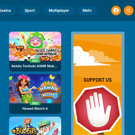
Kasino
Sport
Multiplayer
Mehr
NEU
Kalulu Tanhulu ASMR Mukbang
NEU
Hawaii Match 6