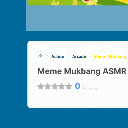
Action
Arcade
Meme Mukbang 
Meme Mukbang ASMR
0
0
Beurteilung