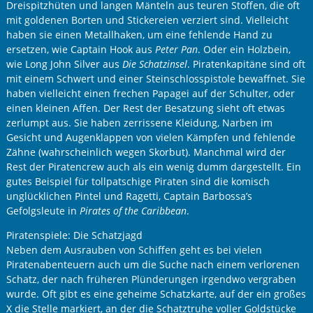
Dreispitzhüten und langen Mänteln aus teuren Stoffen, die oft
mit goldenen Borten und Stickereien verziert sind. Vielleicht
haben sie einen Metallhaken, um eine fehlende Hand zu
ersetzen, wie Captain Hook aus
Peter Pan
. Oder ein Holzbein,
wie Long John Silver aus
Die Schatzinsel
. Piratenkapitäne sind oft
mit einem Schwert und einer Steinschlosspistole bewaffnet. Sie
haben vielleicht einen frechen Papagei auf der Schulter, oder
einen kleinen Affen. Der Rest der Besatzung sieht oft etwas
zerlumpt aus. Sie haben zerrissene Kleidung, Narben im
Gesicht und Augenklappen von vielen Kämpfen und fehlende
Zähne (wahrscheinlich wegen Skorbut). Manchmal wird der
Rest der Piratencrew auch als ein wenig dumm dargestellt. Ein
gutes Beispiel für tollpatschige Piraten sind die komisch
unglücklichen Pintel und Ragetti, Captain Barbossa’s
Gefolgsleute in
Pirates of the Caribbean
.
Piratenspiele: Die Schatzjagd
Neben dem Ausrauben von Schiffen geht es bei vielen
Piratenabenteuern auch um die Suche nach einem verlorenen
Schatz, der nach früheren Plünderungen irgendwo vergraben
wurde. Oft gibt es eine geheime Schatzkarte, auf der ein großes
X die Stelle markiert, an der die Schatztruhe voller Goldstücke