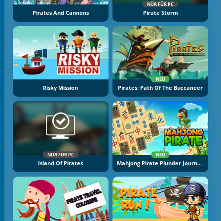
NÜR FÜR PC
Pirates And Cannons
Pirate Storm
NEU
Risky Mission
Pirates: Path Of The Buccaneer
NÜR FÜR PC
NEU
Island Of Pirates
Mahjong Pirate Plunder Journey