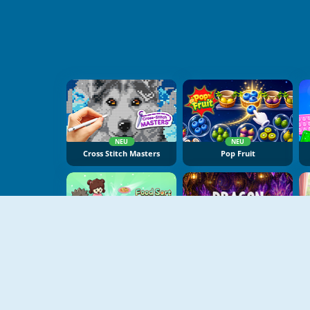
NEU
NEU
Cross Stitch Masters
Pop Fruit
NEU
NEU
Food Sort Puzzle
Dragon Egg Master