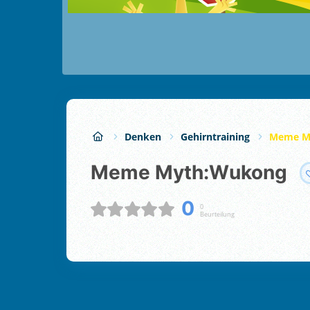
Denken
Gehirntraining
Meme M
Meme Myth:Wukong
0
0
Beurteilung