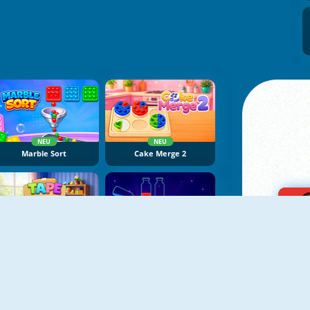
NEU
NEU
Marble Sort
Cake Merge 2
NEU
NEU
Tape Sort 3D
Potion Sort