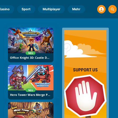
Kasino
Sport
Multiplayer
Mehr
NEU
Office Knight 3D: Castle Defence
NEU
Hero Tower Wars Merge Puzzle