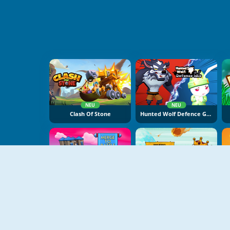
NEU
NEU
Clash Of Stone
Hunted Wolf Defence Game
NEU
NEU
Merge To Battle
Raid Heroes: Sword And Magic