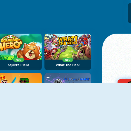
NEU
NEU
Squirrel Hero
What The Hen!
NEU
NEU
Noob Vs Pro Castle Defence
Guns And Magic