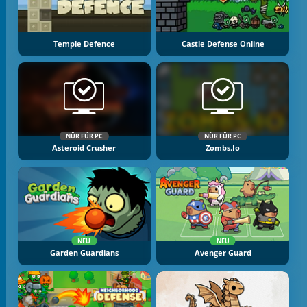
Temple Defence
Castle Defense Online
NÜR FÜR PC
NÜR FÜR PC
Asteroid Crusher
Zombs.io
NEU
NEU
Garden Guardians
Avenger Guard