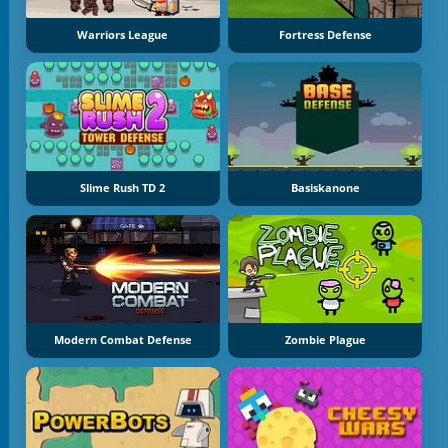
Warriors League
Fortress Defense
Slime Rush TD 2
Basiskanone
Modern Combat Defense
Zombie Plague