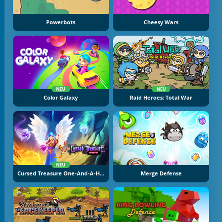
Powerbots
Cheesy Wars
NEU
NEU
Color Galaxy
Raid Heroes: Total War
NEU
Cursed Treasure One-And-A-Half
Merge Defense