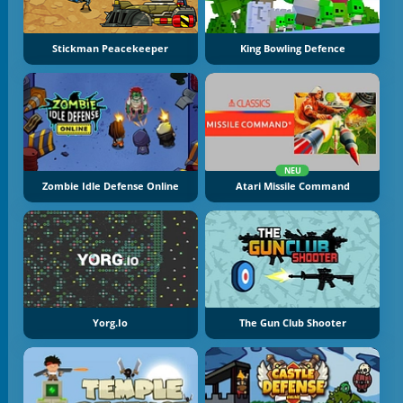
Stickman Peacekeeper
King Bowling Defence
NEU
Zombie Idle Defense Online
Atari Missile Command
Yorg.io
The Gun Club Shooter