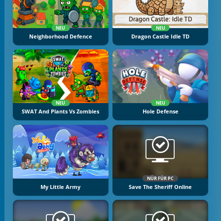
NEU
NEU
Neighborhood Defence
Dragon Castle Idle TD
NEU
NEU
SWAT And Plants Vs Zombies
Hole Defense
NÜR FÜR PC
My Little Army
Save The Sheriff Online